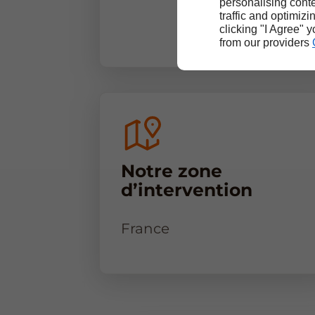
personalising conte
traffic and optimizi
clicking "I Agree" 
from our providers
Notre zone
d’intervention
France