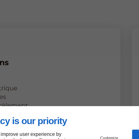
ns
trique
es
rcèlement
cy is our priority
T - MAC
E - CSSCT
 improve user experience by
Customize