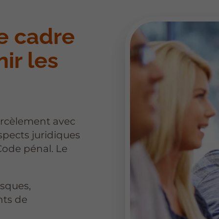
e cadre
ir les
harcèlement avec
spects juridiques
Code pénal. Le
risques,
nts de