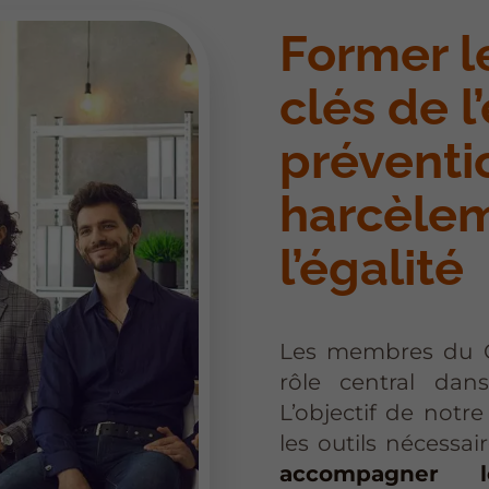
Former l
clés de l
préventi
harcèlem
l’égalité
Les membres du C
rôle central dans
L’objectif de notr
les outils nécessa
accompagner le