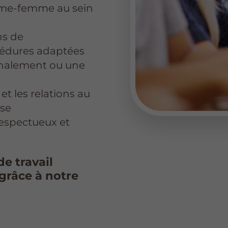
mme-femme au sein
ns de
océdures adaptées
ignalement ou une
 et les relations au
ise
respectueux et
e travail
grâce à notre