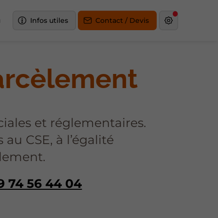
u
Infos utiles
Contact / Devis
harcèlement
iales et réglementaires.
u CSE, à l’égalité
èlement.
9 74 56 44 04