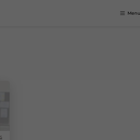
Men
25