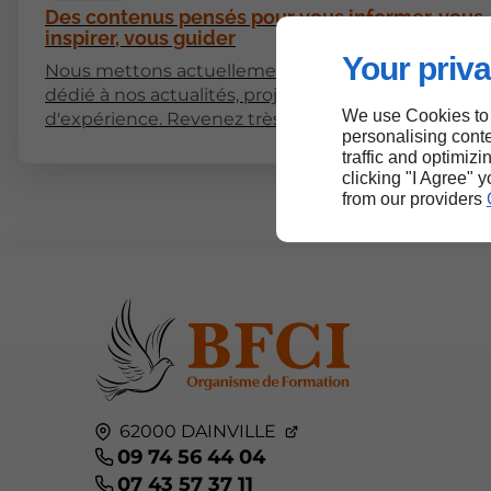
Des contenus pensés pour vous informer, vous
inspirer, vous guider
Your priva
Nous mettons actuellement en place un espace
dédié à nos actualités, projets et partages
We use Cookies to
d'expérience. Revenez très bientôt pour découvrir
personalising conte
nos premiers articles !
traffic and optimizi
clicking "I Agree" 
from our providers
62000
DAINVILLE
09 74 56 44 04
07 43 57 37 11