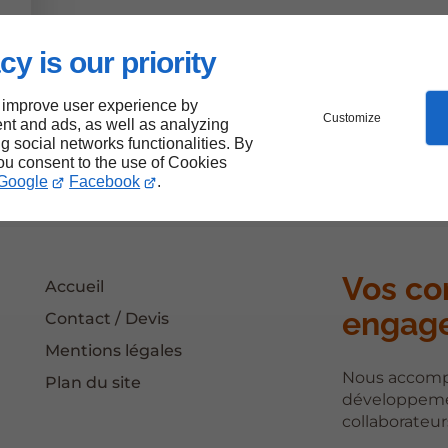
cy is our priority
 improve user experience by
Customize
nt and ads, as well as analyzing
ng social networks functionalities. By
you consent to the use of Cookies
Google
Facebook
.
Vos co
Accueil
engag
Contact / Devis
Mentions légales
Nous accompa
Plan du site
développeme
collaborateur