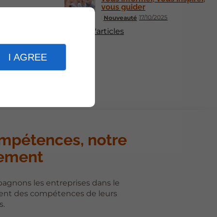
vous guider
17/10/2025
Nouveauté
Plus d'articles
I AGREE
mpétences, notre
ement
gnons les entreprises dans le
nt des compétences de leurs
s.